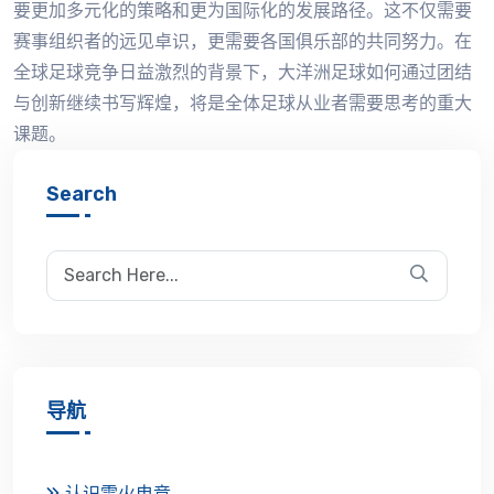
要更加多元化的策略和更为国际化的发展路径。这不仅需要
赛事组织者的远见卓识，更需要各国俱乐部的共同努力。在
全球足球竞争日益激烈的背景下，大洋洲足球如何通过团结
与创新继续书写辉煌，将是全体足球从业者需要思考的重大
课题。
Search
导航
认识雷火电竞