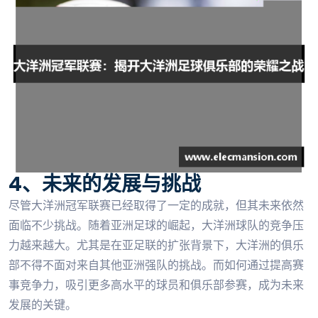
4、未来的发展与挑战
尽管大洋洲冠军联赛已经取得了一定的成就，但其未来依然
面临不少挑战。随着亚洲足球的崛起，大洋洲球队的竞争压
力越来越大。尤其是在亚足联的扩张背景下，大洋洲的俱乐
部不得不面对来自其他亚洲强队的挑战。而如何通过提高赛
事竞争力，吸引更多高水平的球员和俱乐部参赛，成为未来
发展的关键。