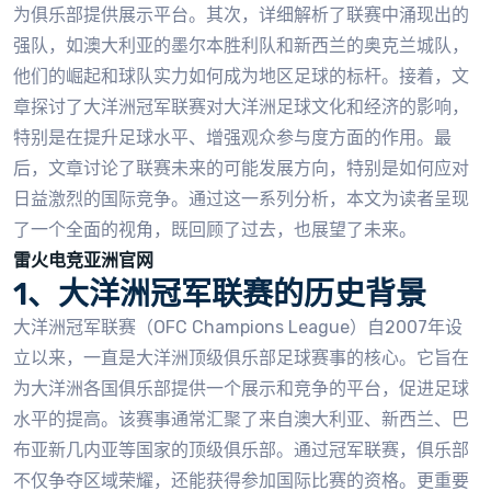
为俱乐部提供展示平台。其次，详细解析了联赛中涌现出的
强队，如澳大利亚的墨尔本胜利队和新西兰的奥克兰城队，
他们的崛起和球队实力如何成为地区足球的标杆。接着，文
章探讨了大洋洲冠军联赛对大洋洲足球文化和经济的影响，
特别是在提升足球水平、增强观众参与度方面的作用。最
后，文章讨论了联赛未来的可能发展方向，特别是如何应对
日益激烈的国际竞争。通过这一系列分析，本文为读者呈现
了一个全面的视角，既回顾了过去，也展望了未来。
雷火电竞亚洲官网
1、大洋洲冠军联赛的历史背景
大洋洲冠军联赛（OFC Champions League）自2007年设
立以来，一直是大洋洲顶级俱乐部足球赛事的核心。它旨在
为大洋洲各国俱乐部提供一个展示和竞争的平台，促进足球
水平的提高。该赛事通常汇聚了来自澳大利亚、新西兰、巴
布亚新几内亚等国家的顶级俱乐部。通过冠军联赛，俱乐部
不仅争夺区域荣耀，还能获得参加国际比赛的资格。更重要