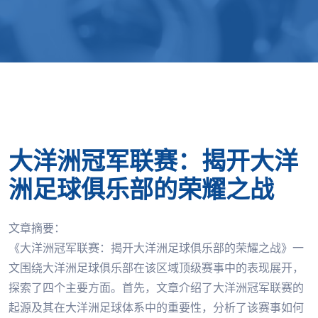
大洋洲冠军联赛：揭开大洋
洲足球俱乐部的荣耀之战
文章摘要：
《大洋洲冠军联赛：揭开大洋洲足球俱乐部的荣耀之战》一
文围绕大洋洲足球俱乐部在该区域顶级赛事中的表现展开，
探索了四个主要方面。首先，文章介绍了大洋洲冠军联赛的
起源及其在大洋洲足球体系中的重要性，分析了该赛事如何