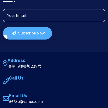
Subscribe Now
Address
漳平市师桑坝239号
Call Us
+
Email Us
iW7Zb@yahoo.com